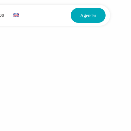
os
Agendar